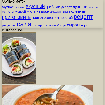
Облако меток
вкусный
грибами
духовке
вкусное
десерт
вкусные
запеканка
мультиварке
полезный
котлеты
курицей
овощами
пирог
рецепт
приготовить
приготовления
простой
салат
сыром
рецепты
суп
торт
секреты
слоеный
Интересное