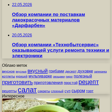
22.05.2026
Обзор компании по поставкам
лакокрасочных материалов
«Дарфарбен»
20.05.2026
Обзор компании «Технобытсервис»
оказывающей услуги ремонта техники и
электроники
Облако меток
вкусный
грибами
духовке
вкусное
десерт
вкусные
запеканка
мультиварке
полезный
котлеты
курицей
овощами
пирог
рецепт
приготовить
приготовления
простой
салат
сыром
рецепты
суп
торт
секреты
слоеный
Интересное