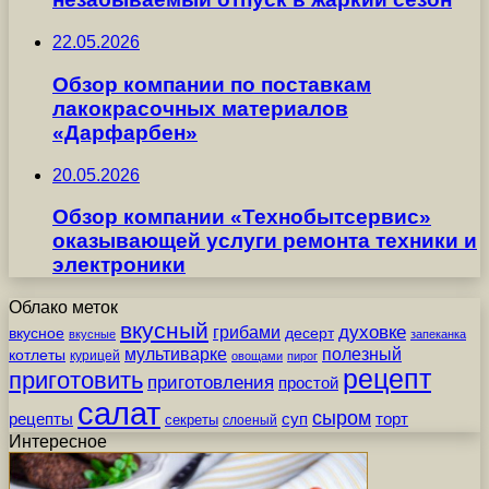
22.05.2026
Обзор компании по поставкам
лакокрасочных материалов
«Дарфарбен»
20.05.2026
Обзор компании «Технобытсервис»
оказывающей услуги ремонта техники и
электроники
Облако меток
вкусный
грибами
духовке
вкусное
десерт
вкусные
запеканка
мультиварке
полезный
котлеты
курицей
овощами
пирог
рецепт
приготовить
приготовления
простой
салат
сыром
рецепты
суп
торт
секреты
слоеный
Интересное