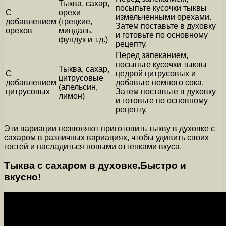
Тыква, сахар,
посыпьте кусочки тыквы
С
орехи
измельченными орехами.
добавлением
(грецкие,
Затем поставьте в духовку
орехов
миндаль,
и готовьте по основному
фундук и т.д.)
рецепту.
Перед запеканием,
посыпьте кусочки тыквы
Тыква, сахар,
С
цедрой цитрусовых и
цитрусовые
добавлением
добавьте немного сока.
(апельсин,
цитрусовых
Затем поставьте в духовку
лимон)
и готовьте по основному
рецепту.
Эти вариации позволяют приготовить тыкву в духовке с
сахаром в различных вариациях, чтобы удивить своих
гостей и насладиться новыми оттенками вкуса.
Тыква с сахаром в духовке.Быстро и
вкусно!