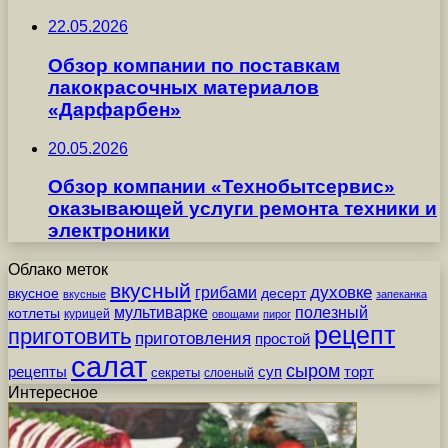
22.05.2026
Обзор компании по поставкам
лакокрасочных материалов
«Дарфарбен»
20.05.2026
Обзор компании «Технобытсервис»
оказывающей услуги ремонта техники и
электроники
Облако меток
вкусный
грибами
духовке
вкусное
десерт
вкусные
запеканка
мультиварке
полезный
котлеты
курицей
овощами
пирог
рецепт
приготовить
приготовления
простой
салат
сыром
рецепты
суп
торт
секреты
слоеный
Интересное