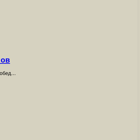
нов
а обед…