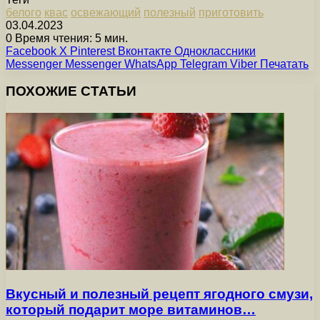
белого
квас
освежающий
полезный
приготовить
03.04.2023
0
Время чтения: 5 мин.
Facebook
X
Pinterest
Вконтакте
Одноклассники
Messenger
Messenger
WhatsApp
Telegram
Viber
Печатать
ПОХОЖИЕ СТАТЬИ
Вкусный и полезный рецепт ягодного смузи,
который подарит море витаминов…