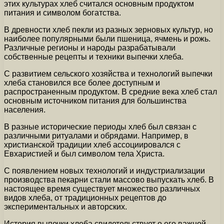
этих культурах хлеб считался основным продуктом
питания и символом богатства.
В древности хлеб пекли из разных зерновых культур, но
наиболее популярными были пшеница, ячмень и рожь.
Различные регионы и народы разрабатывали
собственные рецепты и техники выпечки хлеба.
С развитием сельского хозяйства и технологий выпечки
хлеба становился все более доступным и
распространенным продуктом. В средние века хлеб стал
основным источником питания для большинства
населения.
В разные исторические периоды хлеб был связан с
различными ритуалами и обрядами. Например, в
христианской традиции хлеб ассоциировался с
Евхаристией и был символом тела Христа.
С появлением новых технологий и индустриализации
производства пекарни стали массово выпускать хлеб. В
настоящее время существует множество различных
видов хлеба, от традиционных рецептов до
экспериментальных и авторских.
История выпечки хлеба свидетельствует о его важной