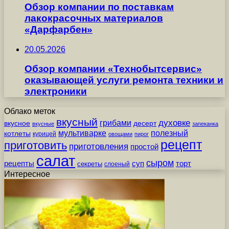
Обзор компании по поставкам
лакокрасочных материалов
«Дарфарбен»
20.05.2026
Обзор компании «Технобытсервис»
оказывающей услуги ремонта техники и
электроники
Облако меток
вкусный
грибами
духовке
вкусное
десерт
вкусные
запеканка
мультиварке
полезный
котлеты
курицей
овощами
пирог
рецепт
приготовить
приготовления
простой
салат
сыром
рецепты
суп
торт
секреты
слоеный
Интересное