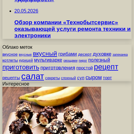
20.05.2026
Обзор компании «Технобытсервис»
оказывающей услуги ремонта техники и
электроники
Облако меток
вкусный
грибами
духовке
вкусное
десерт
вкусные
запеканка
мультиварке
полезный
котлеты
курицей
овощами
пирог
рецепт
приготовить
приготовления
простой
салат
сыром
рецепты
суп
торт
секреты
слоеный
Интересное