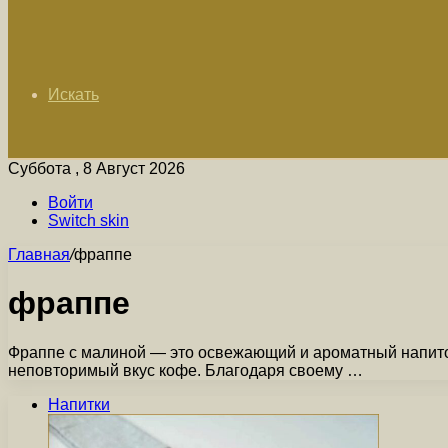
Искать
Суббота , 8 Август 2026
Войти
Switch skin
Главная
/
фраппе
фраппе
Фраппе с малиной — это освежающий и ароматный напиток,
неповторимый вкус кофе. Благодаря своему …
Напитки