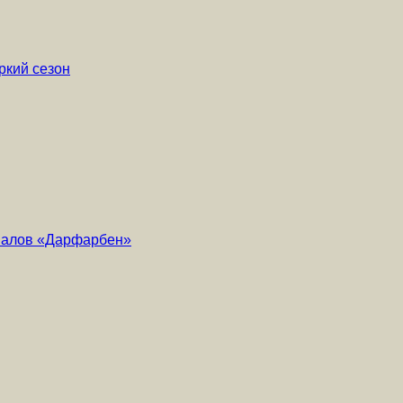
ркий сезон
риалов «Дарфарбен»