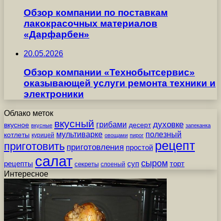
Обзор компании по поставкам
лакокрасочных материалов
«Дарфарбен»
20.05.2026
Обзор компании «Технобытсервис»
оказывающей услуги ремонта техники и
электроники
Облако меток
вкусный
грибами
духовке
вкусное
десерт
вкусные
запеканка
мультиварке
полезный
котлеты
курицей
овощами
пирог
рецепт
приготовить
приготовления
простой
салат
сыром
рецепты
суп
торт
секреты
слоеный
Интересное