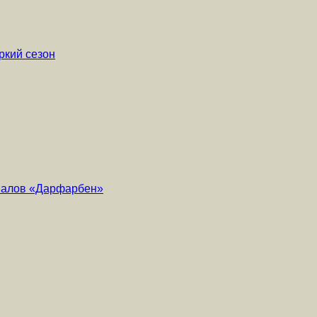
ркий сезон
риалов «Дарфарбен»