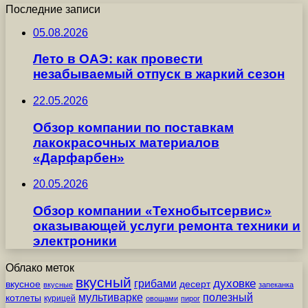
Последние записи
05.08.2026
Лето в ОАЭ: как провести
незабываемый отпуск в жаркий сезон
22.05.2026
Обзор компании по поставкам
лакокрасочных материалов
«Дарфарбен»
20.05.2026
Обзор компании «Технобытсервис»
оказывающей услуги ремонта техники и
электроники
Облако меток
вкусный
грибами
духовке
вкусное
десерт
вкусные
запеканка
мультиварке
полезный
котлеты
курицей
овощами
пирог