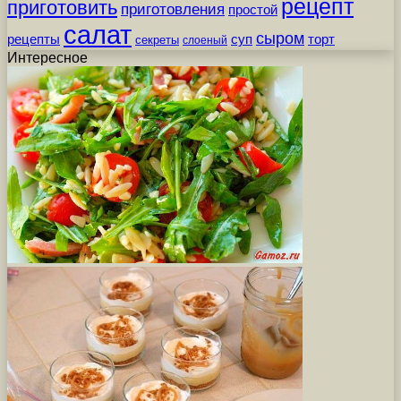
рецепт
приготовить
приготовления
простой
салат
сыром
рецепты
суп
торт
секреты
слоеный
Интересное