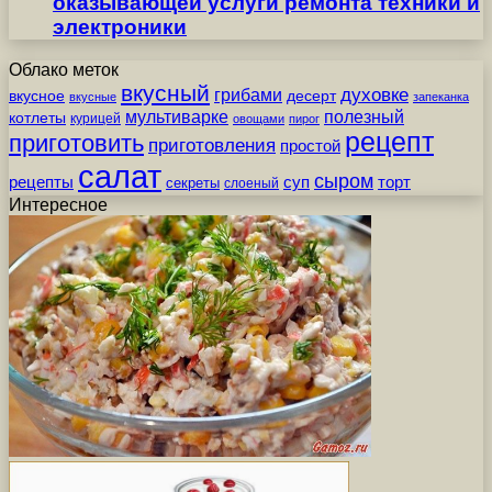
оказывающей услуги ремонта техники и
электроники
Облако меток
вкусный
грибами
духовке
вкусное
десерт
вкусные
запеканка
мультиварке
полезный
котлеты
курицей
овощами
пирог
рецепт
приготовить
приготовления
простой
салат
сыром
рецепты
суп
торт
секреты
слоеный
Интересное