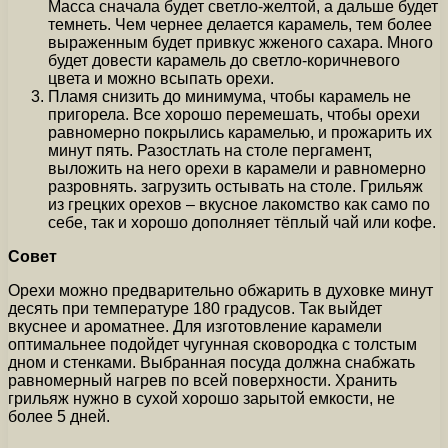
Масса сначала будет светло-желтой, а дальше будет
темнеть. Чем чернее делается карамель, тем более
выраженным будет привкус жженого сахара. Много
будет довести карамель до светло-коричневого
цвета и можно всыпать орехи.
Пламя снизить до минимума, чтобы карамель не
пригорела. Все хорошо перемешать, чтобы орехи
равномерно покрылись карамелью, и прожарить их
минут пять. Разостлать на столе пергамент,
выложить на него орехи в карамели и равномерно
разровнять. загрузить остывать на столе. Грильяж
из грецких орехов – вкусное лакомство как само по
себе, так и хорошо дополняет тёплый чай или кофе.
Совет
Орехи можно предварительно обжарить в духовке минут
десять при температуре 180 градусов. Так выйдет
вкуснее и ароматнее. Для изготовление карамели
оптимальнее подойдет чугунная сковородка с толстым
дном и стенками. Выбранная посуда должна снабжать
равномерный нагрев по всей поверхности. Хранить
грильяж нужно в сухой хорошо зарытой емкости, не
более 5 дней.