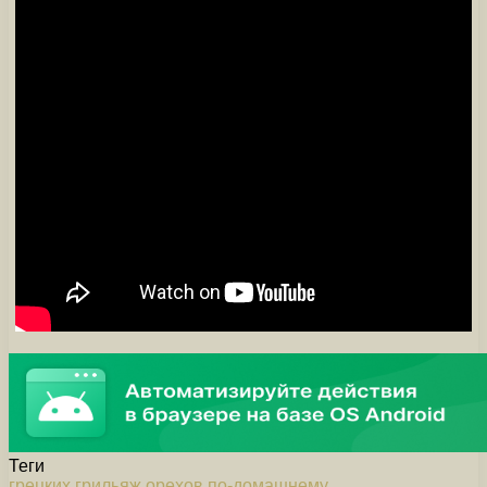
Теги
грецких
грильяж
орехов
по-домашнему