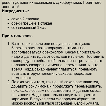
рецепт домашних козинаков с сухофруктами. Приятного
аппетита!
Ингредиенты:
сахар 2 стакана
орехи грецкие 1 стакан
сок лимонный 1 ч.л.
Приготовление:
Взять орехи, если они не лущеные, то нужно
бережно расколоть скорлупу, оптимальнее
воспользоваться орехоколом. Весьма пристально
надо отделить ядра от осколков и пленок. Поставить
сковороду на небольшой пламя, разогреть, всыпать
половину сахара, неизменно перемешивать, в то
время, когда сахар начнет плавиться, понемногу
всыпать вторую половину сахара, продолжая
помешивать.
По окончании того, как целый сахар расплавится,
добавить сок лимона и продолжать перемешивать,
пока сахар совсем не растворится и данная смесь
не закипит. Надо пристально следить за цветом
карамели. В случае если сковородка чёрная, то
можно воспользоваться страницей белой бумаги.