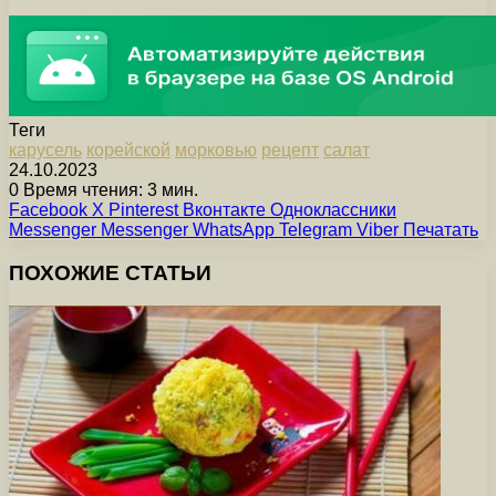
Теги
карусель
корейской
морковью
рецепт
салат
24.10.2023
0
Время чтения: 3 мин.
Facebook
X
Pinterest
Вконтакте
Одноклассники
Messenger
Messenger
WhatsApp
Telegram
Viber
Печатать
ПОХОЖИЕ СТАТЬИ