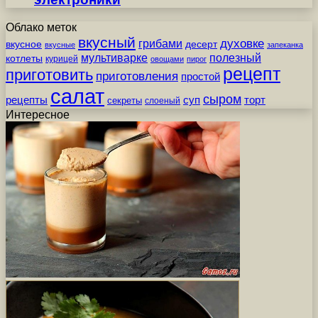
Облако меток
вкусный
грибами
духовке
вкусное
десерт
вкусные
запеканка
мультиварке
полезный
котлеты
курицей
овощами
пирог
рецепт
приготовить
приготовления
простой
салат
сыром
рецепты
суп
торт
секреты
слоеный
Интересное