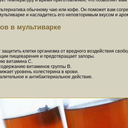
льтернатива обычному чаю или кофе. Он поможет вам согре
 мультиварке и насладитесь его неповторимым вкусом и аро
тов в мультиварке
 защитить клетки организма от вредного воздействия своб
зации пищеварения и предотвращает запоры.
ию витамина C.
 содержанию витаминов группы B.
нижает уровень холестерина в крови.
лительное и антибактериальное действие.