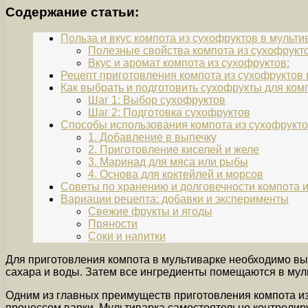
Содержание статьи:
Польза и вкус компота из сухофруктов в мульти
Полезные свойства компота из сухофрукто
Вкус и аромат компота из сухофруктов:
Рецепт приготовления компота из сухофруктов 
Как выбрать и подготовить сухофрукты для ком
Шаг 1: Выбор сухофруктов
Шаг 2: Подготовка сухофруктов
Способы использования компота из сухофрукт
1. Добавление в выпечку
2. Приготовление киселей и желе
3. Маринад для мяса или рыбы
4. Основа для коктейлей и морсов
Советы по хранению и долговечности компота 
Вариации рецепта: добавки и эксперименты
Свежие фрукты и ягоды
Пряности
Соки и напитки
Для приготовления компота в мультиварке необходимо выбр
сахара и воды. Затем все ингредиенты помещаются в мул
Одним из главных преимуществ приготовления компота из 
процессом варки. Мультиварка самостоятельно контролиру