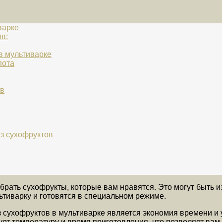
варке
в:
в мультиварке
пота
ов
из сухофруктов
ать сухофрукты, которые вам нравятся. Это могут быть изю
ьтиварку и готовятся в специальном режиме.
сухофруктов в мультиварке является экономия времени и ус
ет температуру и время приготовления, что позволяет вам