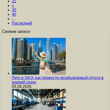
22
»
30
40
...
Последний
Свежие записи
Лето в ОАЭ: как провести незабываемый отпуск в
жаркий сезон
05.08.2026