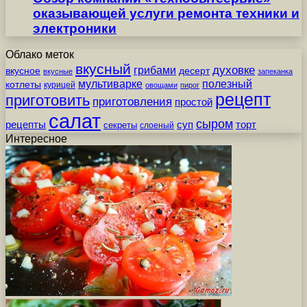
оказывающей услуги ремонта техники и
электроники
Облако меток
вкусный
грибами
духовке
вкусное
десерт
вкусные
запеканка
мультиварке
полезный
котлеты
курицей
овощами
пирог
рецепт
приготовить
приготовления
простой
салат
сыром
рецепты
суп
торт
секреты
слоеный
Интересное