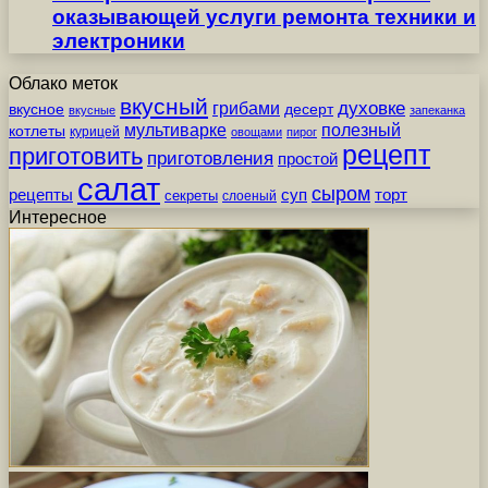
оказывающей услуги ремонта техники и
электроники
Облако меток
вкусный
грибами
духовке
вкусное
десерт
вкусные
запеканка
мультиварке
полезный
котлеты
курицей
овощами
пирог
рецепт
приготовить
приготовления
простой
салат
сыром
рецепты
суп
торт
секреты
слоеный
Интересное