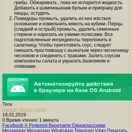
грибы. Обжаривать , пока не испарится жидкость.
Добавить к шампиньонам бульон и приправу для
пиццы, остудить.
Помидоры промыть, удалить из них жёсткое
основание и измельчить мякоть на кубики. Перцы
(сладкий и острый) промыть, удалить семенные
стержни и нарезать их узкими полосами. Все
подготовленные ингредиенты переложить в
салатницу. Чтобы приготовить соус, следует
смешать простоквашу с выжатым через чесночницу
чесноком и соединить с травами. Залить соусом
компоненты салата и украсить базиликом и
оливками.
Теги
грибов
лапши
салат
16.02.2019
0
Время чтения: 1 минута
Facebook
X
Pinterest
Вконтакте
Одноклассники
Messenger
Messenger
WhatsApp
Telegram
Viber
Печатать