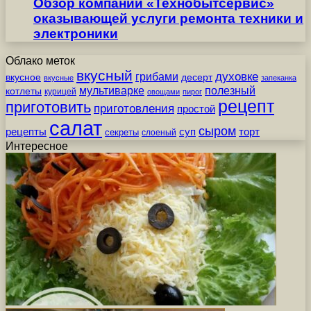
Обзор компании «Технобытсервис»
оказывающей услуги ремонта техники и
электроники
Облако меток
вкусный
грибами
духовке
вкусное
десерт
вкусные
запеканка
мультиварке
полезный
котлеты
курицей
овощами
пирог
рецепт
приготовить
приготовления
простой
салат
сыром
рецепты
суп
торт
секреты
слоеный
Интересное