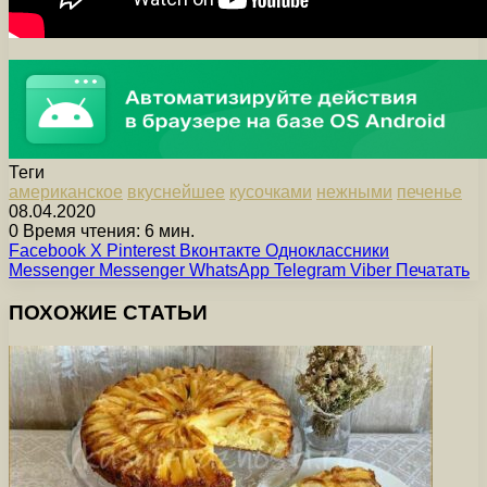
Теги
американское
вкуснейшее
кусочками
нежными
печенье
08.04.2020
0
Время чтения: 6 мин.
Facebook
X
Pinterest
Вконтакте
Одноклассники
Messenger
Messenger
WhatsApp
Telegram
Viber
Печатать
ПОХОЖИЕ СТАТЬИ