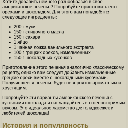
Хотите добавить немного разнообразия в свое
американское печенье? Попробуйте приготовить его с
орехами и шоколадом. Для этого вам понадобятся
следующие ингредиенты:
200 г муки
150 г сливочного масла
150 г сахара
1 яйцо
1 чайная ложка ванильного экстракта
100 г грецких орехов, измельченных
150 г шоколадных кусочков
Приготовление этого печенья аналогично классическому
рецепту, однако вам следует добавить измельченные
грецкие орехи вместе с шоколадными кусочками.
Получившееся печенье будет невероятно ароматным и
хрустящим.
Попробуйте эти варианты американского печенья с
кусочками шоколада и наслаждайтесь его неповторимым
вкусом. Это идеальное лакомство для сладкоежек и
любителей шоколада!
История и популярность