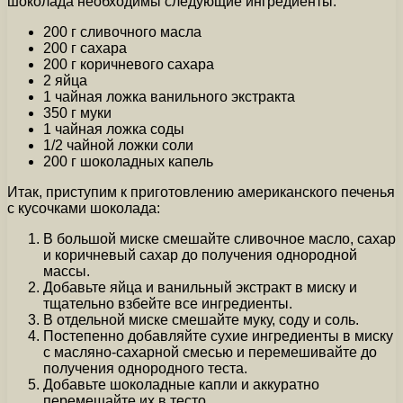
шоколада необходимы следующие ингредиенты:
200 г сливочного масла
200 г сахара
200 г коричневого сахара
2 яйца
1 чайная ложка ванильного экстракта
350 г муки
1 чайная ложка соды
1/2 чайной ложки соли
200 г шоколадных капель
Итак, приступим к приготовлению американского печенья
с кусочками шоколада:
В большой миске смешайте сливочное масло, сахар
и коричневый сахар до получения однородной
массы.
Добавьте яйца и ванильный экстракт в миску и
тщательно взбейте все ингредиенты.
В отдельной миске смешайте муку, соду и соль.
Постепенно добавляйте сухие ингредиенты в миску
с масляно-сахарной смесью и перемешивайте до
получения однородного теста.
Добавьте шоколадные капли и аккуратно
перемешайте их в тесто.