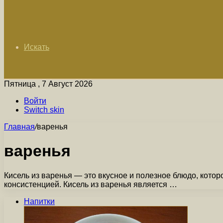
Искать
Пятница , 7 Август 2026
Войти
Switch skin
Главная
/
варенья
варенья
Кисель из варенья — это вкусное и полезное блюдо, кото
консистенцией. Кисель из варенья является …
Напитки