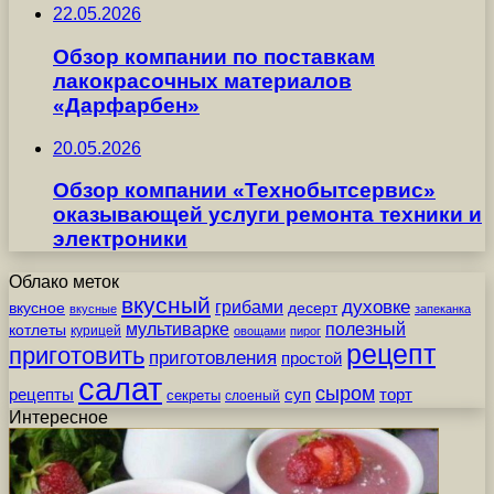
22.05.2026
Обзор компании по поставкам
лакокрасочных материалов
«Дарфарбен»
20.05.2026
Обзор компании «Технобытсервис»
оказывающей услуги ремонта техники и
электроники
Облако меток
вкусный
грибами
духовке
вкусное
десерт
вкусные
запеканка
мультиварке
полезный
котлеты
курицей
овощами
пирог
рецепт
приготовить
приготовления
простой
салат
сыром
рецепты
суп
торт
секреты
слоеный
Интересное