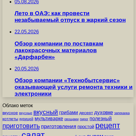
05.08.2026
Лето в ОАЭ: как провести
незабываемый отпуск в жаркий сезон
22.05.2026
Обзор компании по поставкам
лакокрасочных материалов
«Дарфарбен»
20.05.2026
Обзор компании «Технобытсервис»
оказывающей услуги ремонта техники и
электроники
Облако меток
вкусный
грибами
духовке
вкусное
десерт
вкусные
запеканка
мультиварке
полезный
котлеты
курицей
овощами
пирог
рецепт
приготовить
приготовления
простой
салат