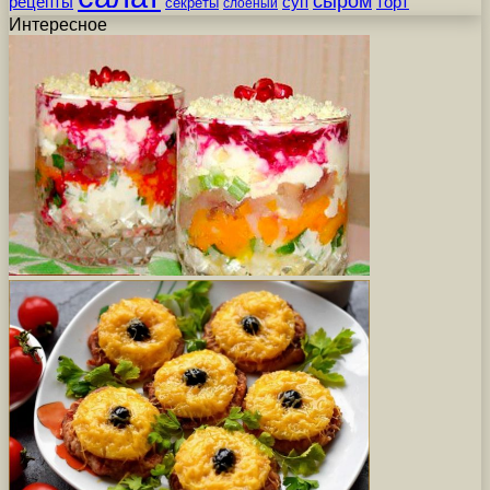
сыром
рецепты
суп
торт
секреты
слоеный
Интересное