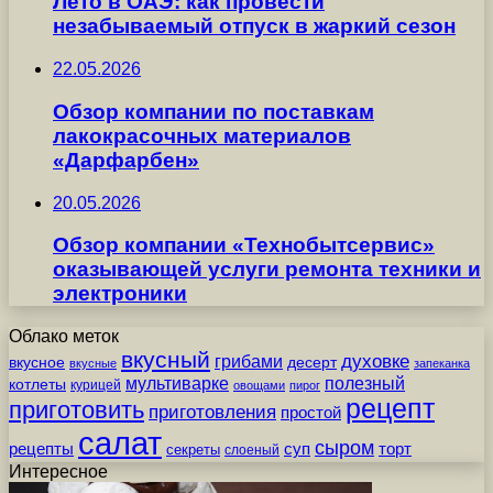
Лето в ОАЭ: как провести
незабываемый отпуск в жаркий сезон
22.05.2026
Обзор компании по поставкам
лакокрасочных материалов
«Дарфарбен»
20.05.2026
Обзор компании «Технобытсервис»
оказывающей услуги ремонта техники и
электроники
Облако меток
вкусный
грибами
духовке
вкусное
десерт
вкусные
запеканка
мультиварке
полезный
котлеты
курицей
овощами
пирог
рецепт
приготовить
приготовления
простой
салат
сыром
рецепты
суп
торт
секреты
слоеный
Интересное