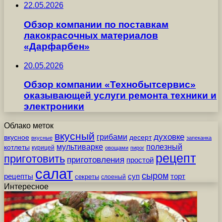
22.05.2026
Обзор компании по поставкам
лакокрасочных материалов
«Дарфарбен»
20.05.2026
Обзор компании «Технобытсервис»
оказывающей услуги ремонта техники и
электроники
Облако меток
вкусный
грибами
духовке
вкусное
десерт
вкусные
запеканка
мультиварке
полезный
котлеты
курицей
овощами
пирог
рецепт
приготовить
приготовления
простой
салат
сыром
рецепты
суп
торт
секреты
слоеный
Интересное