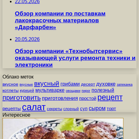
22.05.2026
Обзор компании по поставкам
лакокрасочных материалов
«Дарфарбен»
20.05.2026
Обзор компании «Технобытсервис»
оказывающей услуги ремонта техники и
электроники
Облако меток
вкусный
грибами
духовке
вкусное
десерт
вкусные
запеканка
мультиварке
полезный
котлеты
курицей
овощами
пирог
рецепт
приготовить
приготовления
простой
салат
сыром
рецепты
суп
торт
секреты
слоеный
Интересное