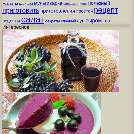
мультиварке
полезный
котлеты
курицей
овощами
пирог
рецепт
приготовить
приготовления
простой
салат
сыром
рецепты
суп
торт
секреты
слоеный
Интересное