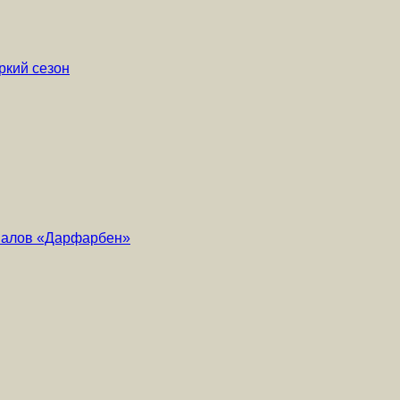
ркий сезон
риалов «Дарфарбен»