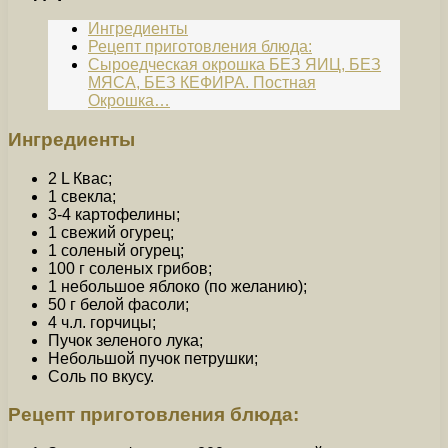
Ингредиенты
Рецепт приготовления блюда:
Сыроедческая окрошка БЕЗ ЯИЦ, БЕЗ
МЯСА, БЕЗ КЕФИРА. Постная
Окрошка…
Ингредиенты
2 L Квас;
1 свекла;
3-4 картофелины;
1 свежий огурец;
1 соленый огурец;
100 г соленых грибов;
1 небольшое яблоко (по желанию);
50 г белой фасоли;
4 ч.л. горчицы;
Пучок зеленого лука;
Небольшой пучок петрушки;
Соль по вкусу.
Рецепт приготовления блюда: