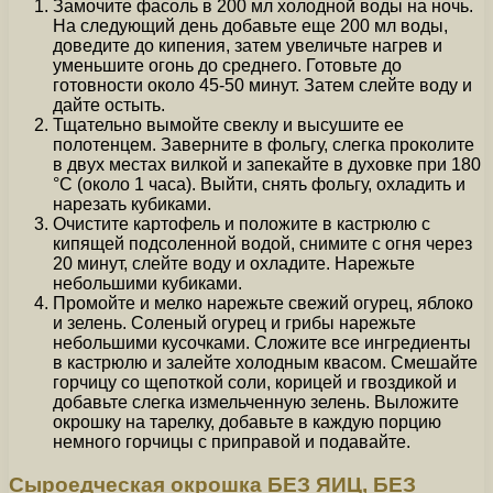
Замочите фасоль в 200 мл холодной воды на ночь.
На следующий день добавьте еще 200 мл воды,
доведите до кипения, затем увеличьте нагрев и
уменьшите огонь до среднего. Готовьте до
готовности около 45-50 минут. Затем слейте воду и
дайте остыть.
Тщательно вымойте свеклу и высушите ее
полотенцем. Заверните в фольгу, слегка проколите
в двух местах вилкой и запекайте в духовке при 180
°C (около 1 часа). Выйти, снять фольгу, охладить и
нарезать кубиками.
Очистите картофель и положите в кастрюлю с
кипящей подсоленной водой, снимите с огня через
20 минут, слейте воду и охладите. Нарежьте
небольшими кубиками.
Промойте и мелко нарежьте свежий огурец, яблоко
и зелень. Соленый огурец и грибы нарежьте
небольшими кусочками. Сложите все ингредиенты
в кастрюлю и залейте холодным квасом. Смешайте
горчицу со щепоткой соли, корицей и гвоздикой и
добавьте слегка измельченную зелень. Выложите
окрошку на тарелку, добавьте в каждую порцию
немного горчицы с приправой и подавайте.
Сыроедческая окрошка БЕЗ ЯИЦ, БЕЗ