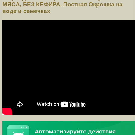
МЯСА, БЕЗ КЕФИРА. Постная Окрошка на
воде и семечках