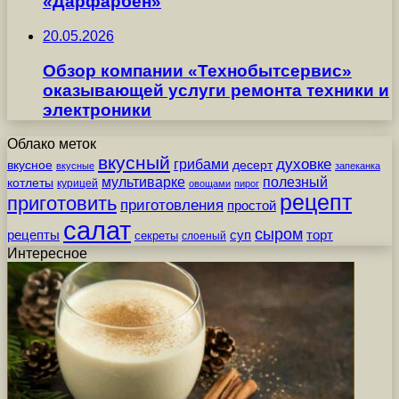
«Дарфарбен»
20.05.2026
Обзор компании «Технобытсервис»
оказывающей услуги ремонта техники и
электроники
Облако меток
вкусный
грибами
духовке
вкусное
десерт
вкусные
запеканка
мультиварке
полезный
котлеты
курицей
овощами
пирог
рецепт
приготовить
приготовления
простой
салат
сыром
рецепты
суп
торт
секреты
слоеный
Интересное