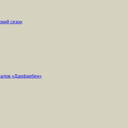
ркий сезон
риалов «Дарфарбен»