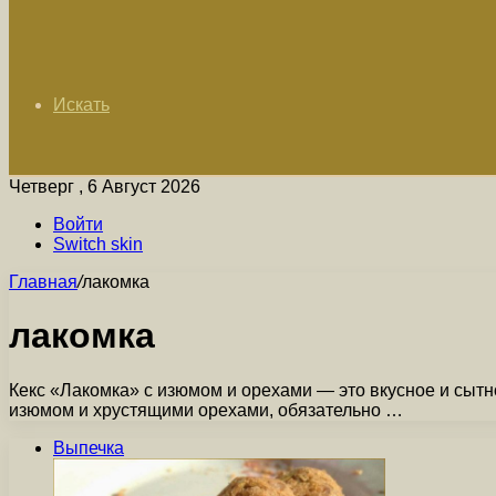
Искать
Четверг , 6 Август 2026
Войти
Switch skin
Главная
/
лакомка
лакомка
Кекс «Лакомка» с изюмом и орехами — это вкусное и сытно
изюмом и хрустящими орехами, обязательно …
Выпечка