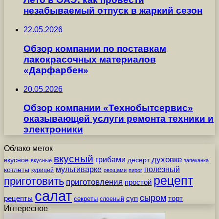
незабываемый отпуск в жаркий сезон
22.05.2026
Обзор компании по поставкам
лакокрасочных материалов
«Дарфарбен»
20.05.2026
Обзор компании «Технобытсервис»
оказывающей услуги ремонта техники и
электроники
Облако меток
вкусный
грибами
духовке
вкусное
десерт
вкусные
запеканка
мультиварке
полезный
котлеты
курицей
овощами
пирог
рецепт
приготовить
приготовления
простой
салат
сыром
рецепты
суп
торт
секреты
слоеный
Интересное