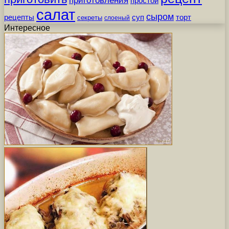
приготовления
простой
салат
сыром
рецепты
суп
торт
секреты
слоеный
Интересное