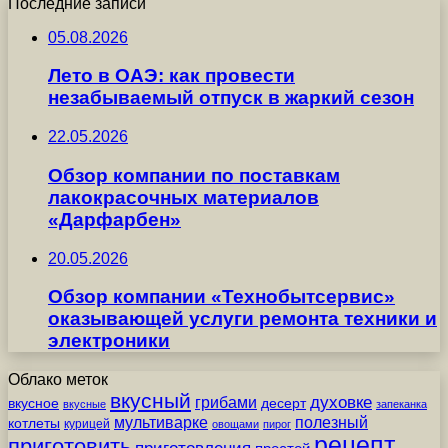
Последние записи
05.08.2026
Лето в ОАЭ: как провести
незабываемый отпуск в жаркий сезон
22.05.2026
Обзор компании по поставкам
лакокрасочных материалов
«Дарфарбен»
20.05.2026
Обзор компании «Технобытсервис»
оказывающей услуги ремонта техники и
электроники
Облако меток
вкусный
грибами
духовке
вкусное
десерт
вкусные
запеканка
мультиварке
полезный
котлеты
курицей
овощами
пирог
рецепт
приготовить