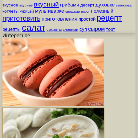
вкусный
грибами
духовке
вкусное
десерт
вкусные
запеканка
мультиварке
полезный
котлеты
курицей
овощами
пирог
рецепт
приготовить
приготовления
простой
салат
сыром
рецепты
суп
торт
секреты
слоеный
Интересное