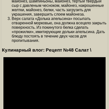
майонез, шампиньоны, майонез, тертый твёрдый
сыр с давленым чесноком, майонез, накрошенные
желтки, майонез, белки, часть загрузить для
украшения, завершить слоем майонеза.
Верх салата «Долька апельсина» посыпать
отваренной морковью, она должна всецело закрыть
поверхность. Из покинутого белка сделать
«прожилки», имитирующие дольки апельсина. Дать
блюду постоять в течение двух часов для
пропитывания.
Кулинарный влог: Рецепт №48 Салат \