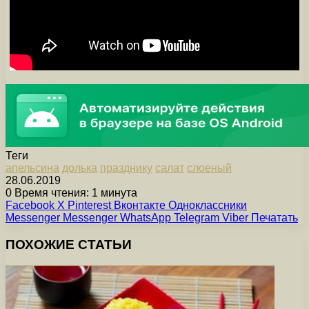
Теги
апельсина
долька
празднику
салат
слоеный
28.06.2019
0
Время чтения: 1 минута
Facebook
X
Pinterest
Вконтакте
Одноклассники
Messenger
Messenger
WhatsApp
Telegram
Viber
Печатать
ПОХОЖИЕ СТАТЬИ