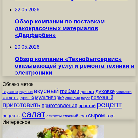
22.05.2026
Обзор компании по поставкам
лакокрасочных материалов
«Дарфарбен»
20.05.2026
Обзор компании «Технобытсервис»
оказывающей услуги ремонта техники и
электроники
Облако меток
вкусный
грибами
духовке
вкусное
десерт
вкусные
запеканка
мультиварке
полезный
котлеты
курицей
овощами
пирог
рецепт
приготовить
приготовления
простой
салат
сыром
рецепты
суп
торт
секреты
слоеный
Интересное