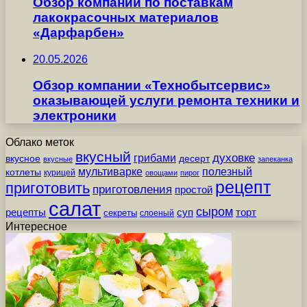
Обзор компании по поставкам
лакокрасочных материалов
«Дарфарбен»
20.05.2026
Обзор компании «Технобытсервис»
оказывающей услуги ремонта техники и
электроники
Облако меток
вкусный
грибами
духовке
вкусное
десерт
вкусные
запеканка
мультиварке
полезный
котлеты
курицей
овощами
пирог
рецепт
приготовить
приготовления
простой
салат
сыром
рецепты
суп
торт
секреты
слоеный
Интересное