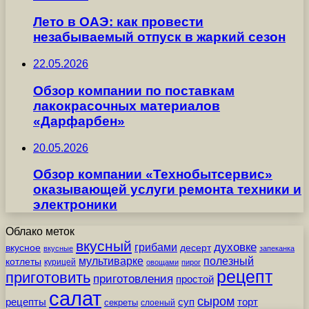
Лето в ОАЭ: как провести
незабываемый отпуск в жаркий сезон
22.05.2026
Обзор компании по поставкам
лакокрасочных материалов
«Дарфарбен»
20.05.2026
Обзор компании «Технобытсервис»
оказывающей услуги ремонта техники и
электроники
Облако меток
вкусный
грибами
духовке
вкусное
десерт
вкусные
запеканка
мультиварке
полезный
котлеты
курицей
овощами
пирог
рецепт
приготовить
приготовления
простой
салат
сыром
рецепты
суп
торт
секреты
слоеный