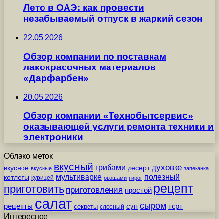
Лето в ОАЭ: как провести
незабываемый отпуск в жаркий сезон
22.05.2026
Обзор компании по поставкам
лакокрасочных материалов
«Дарфарбен»
20.05.2026
Обзор компании «Технобытсервис»
оказывающей услуги ремонта техники и
электроники
Облако меток
вкусный
грибами
духовке
вкусное
десерт
вкусные
запеканка
мультиварке
полезный
котлеты
курицей
овощами
пирог
рецепт
приготовить
приготовления
простой
салат
сыром
рецепты
суп
торт
секреты
слоеный
Интересное