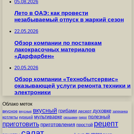
05.08.2026
Лето в ОАЭ: как провести
незабываемый отпуск в жаркий сезон
22.05.2026
Обзор компании по поставкам
лакокрасочных материалов
«Дарфарбен»
20.05.2026
Обзор компании «Технобытсервис»
оказывающей услуги ремонта техники и
электроники
Облако меток
вкусный
грибами
духовке
вкусное
десерт
вкусные
запеканка
мультиварке
полезный
котлеты
курицей
овощами
пирог
рецепт
приготовить
приготовления
простой
салат