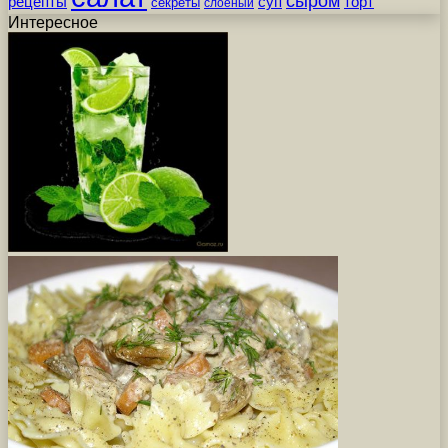
сыром
рецепты
суп
торт
секреты
слоеный
Интересное