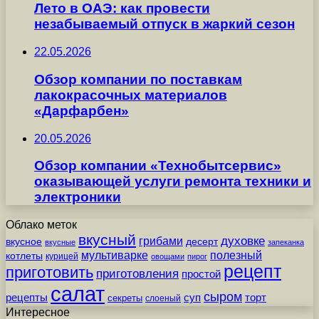
Лето в ОАЭ: как провести
незабываемый отпуск в жаркий сезон
22.05.2026
Обзор компании по поставкам
лакокрасочных материалов
«Дарфарбен»
20.05.2026
Обзор компании «Технобытсервис»
оказывающей услуги ремонта техники и
электроники
Облако меток
вкусный
грибами
духовке
вкусное
десерт
вкусные
запеканка
мультиварке
полезный
котлеты
курицей
овощами
пирог
рецепт
приготовить
приготовления
простой
салат
сыром
рецепты
суп
торт
секреты
слоеный
Интересное