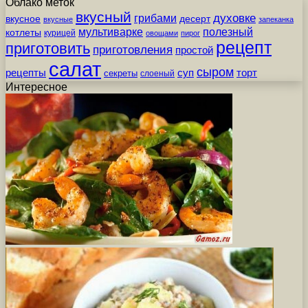
Облако меток
вкусный
грибами
духовке
вкусное
десерт
вкусные
запеканка
мультиварке
полезный
котлеты
курицей
овощами
пирог
рецепт
приготовить
приготовления
простой
салат
сыром
рецепты
суп
торт
секреты
слоеный
Интересное