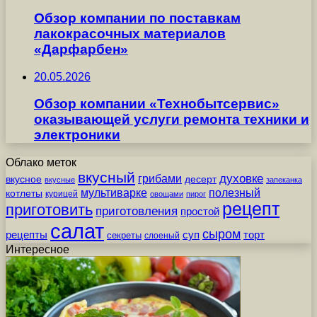
Обзор компании по поставкам
лакокрасочных материалов
«Дарфарбен»
20.05.2026
Обзор компании «Технобытсервис»
оказывающей услуги ремонта техники и
электроники
Облако меток
вкусный
грибами
духовке
вкусное
десерт
вкусные
запеканка
мультиварке
полезный
котлеты
курицей
овощами
пирог
рецепт
приготовить
приготовления
простой
салат
сыром
рецепты
суп
торт
секреты
слоеный
Интересное