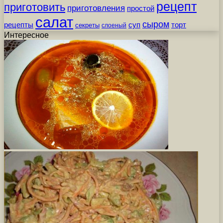
рецепт
приготовить
приготовления
простой
салат
сыром
рецепты
суп
торт
секреты
слоеный
Интересное