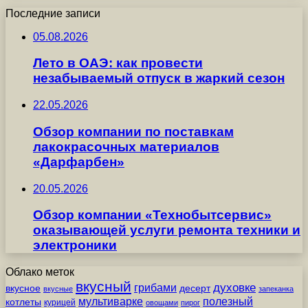
Последние записи
05.08.2026
Лето в ОАЭ: как провести
незабываемый отпуск в жаркий сезон
22.05.2026
Обзор компании по поставкам
лакокрасочных материалов
«Дарфарбен»
20.05.2026
Обзор компании «Технобытсервис»
оказывающей услуги ремонта техники и
электроники
Облако меток
вкусный
грибами
духовке
вкусное
десерт
вкусные
запеканка
мультиварке
полезный
котлеты
курицей
овощами
пирог