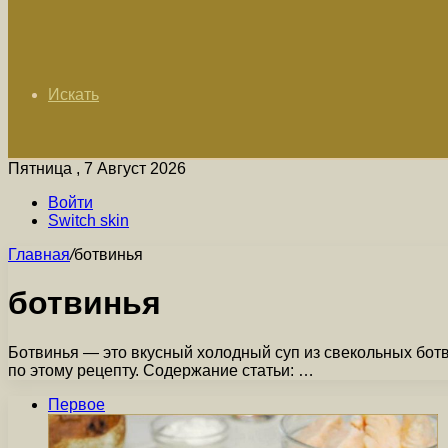
Искать
Пятница , 7 Август 2026
Войти
Switch skin
Главная
/
ботвинья
ботвинья
Ботвинья — это вкусный холодный суп из свекольных ботвы
по этому рецепту. Содержание статьи: …
Первое