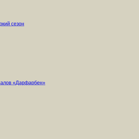
ркий сезон
риалов «Дарфарбен»