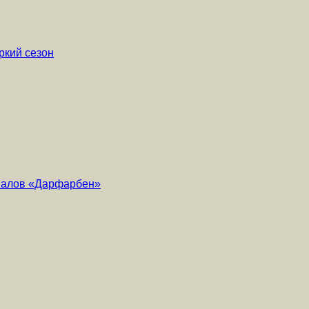
ркий сезон
риалов «Дарфарбен»