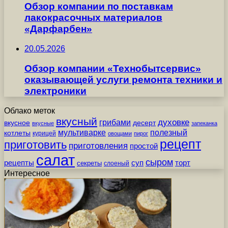
Обзор компании по поставкам
лакокрасочных материалов
«Дарфарбен»
20.05.2026
Обзор компании «Технобытсервис»
оказывающей услуги ремонта техники и
электроники
Облако меток
вкусный
грибами
духовке
вкусное
десерт
вкусные
запеканка
мультиварке
полезный
котлеты
курицей
овощами
пирог
рецепт
приготовить
приготовления
простой
салат
сыром
рецепты
суп
торт
секреты
слоеный
Интересное