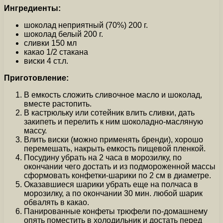
Ингредиенты:
шоколад неприятный (70%) 200 г.
шоколад белый 200 г.
сливки 150 мл
какао 1/2 стакана
виски 4 ст.л.
Приготовление:
В емкость сложить сливочное масло и шоколад,
вместе растопить.
В кастрюльку или сотейник влить сливки, дать
закипеть и перелить к ним шоколадно-масляную
массу.
Влить виски (можно применять бренди), хорошо
перемешать, накрыть емкость пищевой пленкой.
Посудину убрать на 2 часа в морозилку, по
окончании чего достать и из подмороженной массы
сформовать конфетки-шарики по 2 см в диаметре.
Оказавшиеся шарики убрать еще на полчаса в
морозилку, а по окончании 30 мин. любой шарик
обвалять в какао.
Панированные конфеты трюфели по-домашнему
опять поместить в холодильник и достать перед