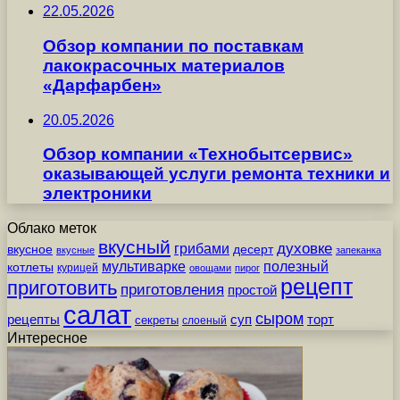
22.05.2026
Обзор компании по поставкам
лакокрасочных материалов
«Дарфарбен»
20.05.2026
Обзор компании «Технобытсервис»
оказывающей услуги ремонта техники и
электроники
Облако меток
вкусный
грибами
духовке
вкусное
десерт
вкусные
запеканка
мультиварке
полезный
котлеты
курицей
овощами
пирог
рецепт
приготовить
приготовления
простой
салат
сыром
рецепты
суп
торт
секреты
слоеный
Интересное