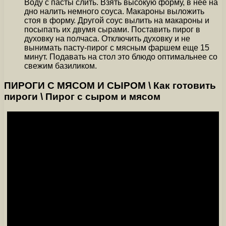
Воду с пасты слить. Взять высокую форму, в нее на
дно налить немного соуса. Макароны выложить
стоя в форму. Другой соус вылить на макароны и
посыпать их двумя сырами. Поставить пирог в
духовку на полчаса. Отключить духовку и не
вынимать пасту-пирог с мясным фаршем еще 15
минут. Подавать на стол это блюдо оптимальнее со
свежим базиликом.
ПИРОГИ С МЯСОМ И СЫРОМ \ Как готовить
пироги \ Пирог с сыром и мясом