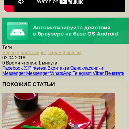
Теги
мясным
паста-пирог
сыром
фаршем
03.04.2018
0
Время чтения: 1 минута
Facebook
X
Pinterest
Вконтакте
Одноклассники
Messenger
Messenger
WhatsApp
Telegram
Viber
Печатать
ПОХОЖИЕ СТАТЬИ