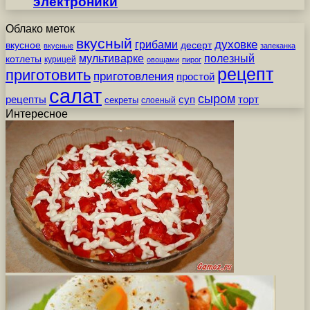
электроники
Облако меток
вкусный
грибами
духовке
вкусное
десерт
вкусные
запеканка
мультиварке
полезный
котлеты
курицей
овощами
пирог
рецепт
приготовить
приготовления
простой
салат
сыром
рецепты
суп
торт
секреты
слоеный
Интересное