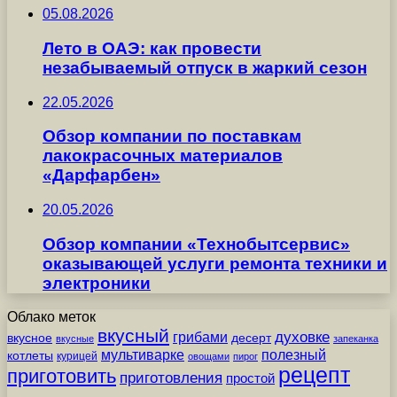
05.08.2026
Лето в ОАЭ: как провести
незабываемый отпуск в жаркий сезон
22.05.2026
Обзор компании по поставкам
лакокрасочных материалов
«Дарфарбен»
20.05.2026
Обзор компании «Технобытсервис»
оказывающей услуги ремонта техники и
электроники
Облако меток
вкусный
грибами
духовке
вкусное
десерт
вкусные
запеканка
мультиварке
полезный
котлеты
курицей
овощами
пирог
рецепт
приготовить
приготовления
простой