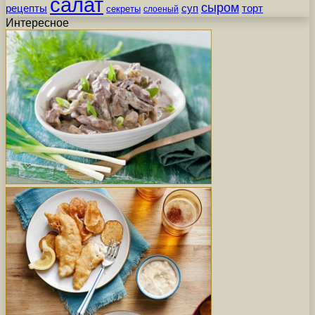
салат
сыром
рецепты
суп
торт
секреты
слоеный
Интересное