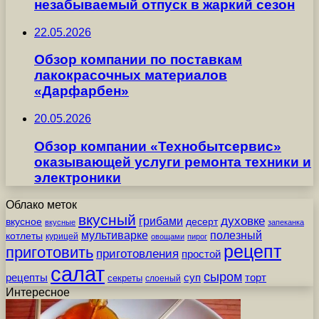
незабываемый отпуск в жаркий сезон
22.05.2026
Обзор компании по поставкам
лакокрасочных материалов
«Дарфарбен»
20.05.2026
Обзор компании «Технобытсервис»
оказывающей услуги ремонта техники и
электроники
Облако меток
вкусный
грибами
духовке
вкусное
десерт
вкусные
запеканка
мультиварке
полезный
котлеты
курицей
овощами
пирог
рецепт
приготовить
приготовления
простой
салат
сыром
рецепты
суп
торт
секреты
слоеный
Интересное