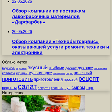
22.05.2026
Обзор компании по поставкам
лакокрасочных материалов
«Дарфарбен»
20.05.2026
Обзор компании «Технобытсервис»
оказывающей услуги ремонта техники и
электроники
Облако меток
вкусный
грибами
духовке
вкусное
десерт
вкусные
запеканка
мультиварке
полезный
котлеты
курицей
овощами
пирог
рецепт
приготовить
приготовления
простой
салат
сыром
рецепты
суп
торт
секреты
слоеный
Интересное